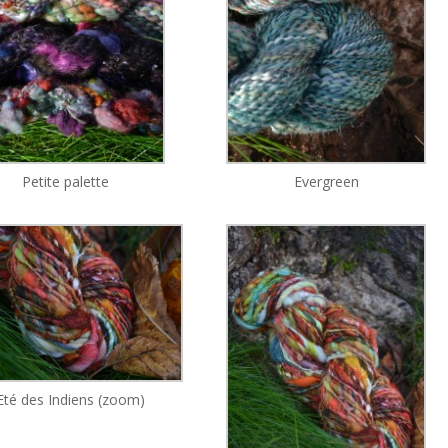
Petite palette
Evergreen
Eté des Indiens (zoom)