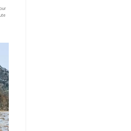
pour
ute