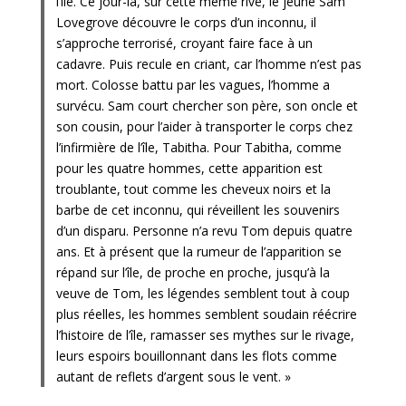
l’île. Ce jour-là, sur cette même rive, le jeune Sam
Lovegrove découvre le corps d’un inconnu, il
s’approche terrorisé, croyant faire face à un
cadavre. Puis recule en criant, car l’homme n’est pas
mort. Colosse battu par les vagues, l’homme a
survécu. Sam court chercher son père, son oncle et
son cousin, pour l’aider à transporter le corps chez
l’infirmière de l’île, Tabitha. Pour Tabitha, comme
pour les quatre hommes, cette apparition est
troublante, tout comme les cheveux noirs et la
barbe de cet inconnu, qui réveillent les souvenirs
d’un disparu. Personne n’a revu Tom depuis quatre
ans. Et à présent que la rumeur de l’apparition se
répand sur l’île, de proche en proche, jusqu’à la
veuve de Tom, les légendes semblent tout à coup
plus réelles, les hommes semblent soudain réécrire
l’histoire de l’île, ramasser ses mythes sur le rivage,
leurs espoirs bouillonnant dans les flots comme
autant de reflets d’argent sous le vent. »