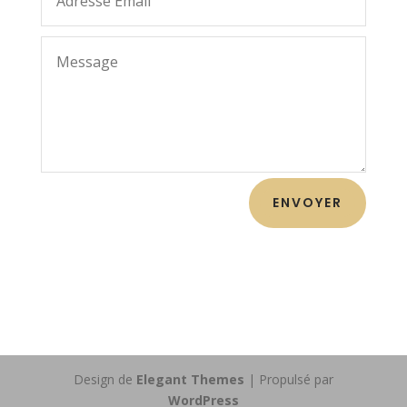
ENVOYER
Design de
Elegant Themes
| Propulsé par
WordPress