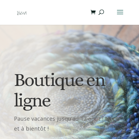
Boutique en
ligne
Pause vacances jusqu’au 17 août ! Merci
et à bientôt !