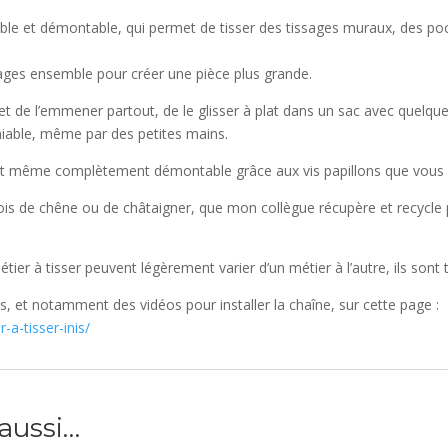
table et démontable, qui permet de tisser des tissages muraux, des p
ages ensemble pour créer une pièce plus grande.
de l’emmener partout, de le glisser à plat dans un sac avec quelques pe
niable, même par des petites mains.
t même complètement démontable grâce aux vis papillons que vous p
bois de chêne ou de châtaigner, que mon collègue récupère et recycle p
tier à tisser peuvent légèrement varier d’un métier à l’autre, ils sont
, et notamment des vidéos pour installer la chaîne, sur cette page :
-a-tisser-inis/
aussi…