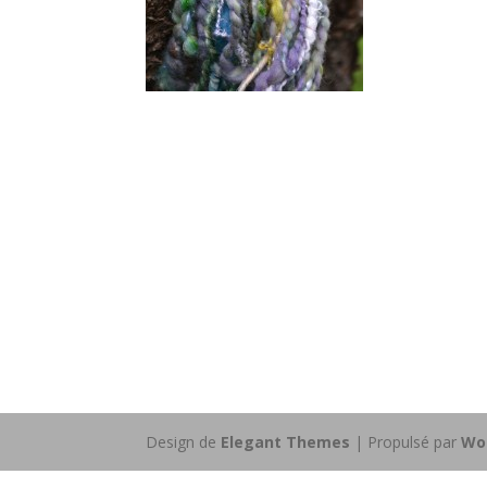
Design de
Elegant Themes
| Propulsé par
Wo