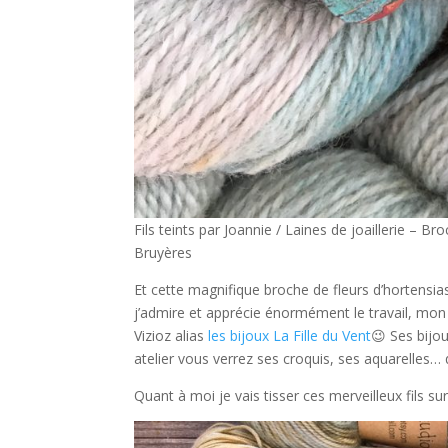
Fils teints par Joannie / Laines de joaillerie – B
Bruyères
Et cette magnifique broche de fleurs d’hortensi
j’admire et apprécie énormément le travail, mon 
Vizioz alias
les bijoux La Fille du Vent
😉 Ses bijou
atelier vous verrez ses croquis, ses aquarelles… 
Quant à moi je vais tisser ces merveilleux fils 