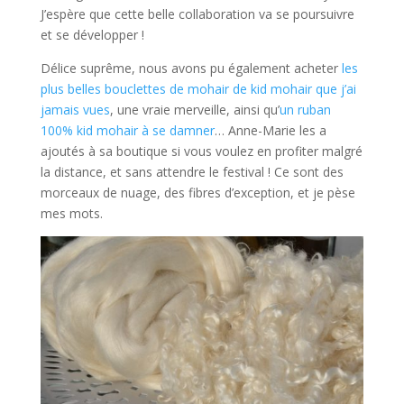
J’espère que cette belle collaboration va se poursuivre
et se développer !
Délice suprême, nous avons pu également acheter
les
plus belles bouclettes de mohair de kid mohair que j’ai
jamais vues
, une vraie merveille, ainsi qu’
un ruban
100% kid mohair à se damner
… Anne-Marie les a
ajoutés à sa boutique si vous voulez en profiter malgré
la distance, et sans attendre le festival ! Ce sont des
morceaux de nuage, des fibres d’exception, et je pèse
mes mots.