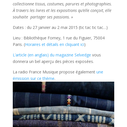
collectionne tissus, costumes, parures et photographies.
À travers les livres et les expositions qu’elle conçoit, elle
souhaite partager ses passions. »
Dates : du 27 janvier au 2 mai 2015 (tic tac tic tac…)
Lieu : Bibliothèque Forney, 1 rue du Figuier, 75004
Paris. (
Horaires et détails en cliquant ici
)
L’article (en anglais) du magazine Selvedge
vous
donnera un bel aperçu des pièces exposées.
La radio France Musique propose également
une
émission sur ce thème
.