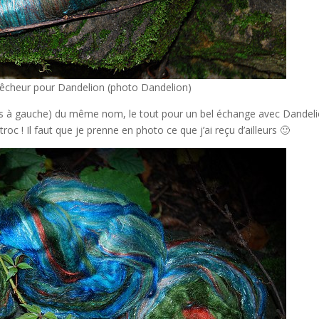
êcheur pour Dandelion (photo Dandelion)
 plus à gauche) du même nom, le tout pour un bel échange avec Dandel
oc ! Il faut que je prenne en photo ce que j’ai reçu d’ailleurs 🙂