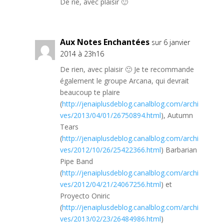
De rie, avec plaisir 🙂
Aux Notes Enchantées
sur 6 janvier
2014 à 23h16
De rien, avec plaisir 🙂 Je te recommande
également le groupe Arcana, qui devrait
beaucoup te plaire
(
http://jenaiplusdeblog.canalblog.com/archi
ves/2013/04/01/26750894.html
), Autumn
Tears
(
http://jenaiplusdeblog.canalblog.com/archi
ves/2012/10/26/25422366.html
) Barbarian
Pipe Band
(
http://jenaiplusdeblog.canalblog.com/archi
ves/2012/04/21/24067256.html
) et
Proyecto Oniric
(
http://jenaiplusdeblog.canalblog.com/archi
ves/2013/02/23/26484986.html
)