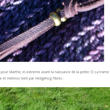
ée pour Marthe, in-extremis avant la naissance de la petite 🙂 La trame
e et mérinos teint par Hedgehog Fibres :