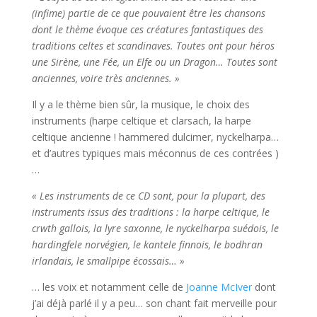
(infime) partie de ce que pouvaient être les chansons
dont le thème évoque ces créatures fantastiques des
traditions celtes et scandinaves. Toutes ont pour héros
une Sirène, une Fée, un Elfe ou un Dragon… Toutes sont
anciennes, voire très anciennes. »
Il y a le thème bien sûr, la musique, le choix des
instruments (harpe celtique et clarsach, la harpe
celtique ancienne ! hammered dulcimer, nyckelharpa…
et d’autres typiques mais méconnus de ces contrées )
…
« Les instruments de ce CD sont, pour la plupart, des
instruments issus des traditions : la harpe celtique, le
crwth gallois, la lyre saxonne, le nyckelharpa suédois, le
hardingfele norvégien, le kantele finnois, le bodhran
irlandais, le smallpipe écossais… »
… les voix et notamment celle de
Joanne McIver
dont
j’ai déjà parlé il y a peu… son chant fait merveille pour