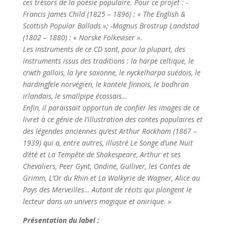
ces trésors de la poésie populaire. Pour ce projet : -
Francis James Child (1825 – 1896) : « The English &
Scottish Popular Ballads »; -Magnus Brostrup Landstad
(1802 – 1880) : « Norske Folkeviser ».
Les instruments de ce CD sont, pour la plupart, des
instruments issus des traditions : la harpe celtique, le
crwth gallois, la lyre saxonne, le nyckelharpa suédois, le
hardingfele norvégien, le kantele finnois, le bodhran
irlandais, le smallpipe écossais…
Enfin, il paraissait opportun de confier les images de ce
livret à ce génie de l’illustration des contes populaires et
des légendes anciennes qu’est Arthur Rackham (1867 –
1939) qui a, entre autres, illustré Le Songe d’une Nuit
d’été et La Tempête de Shakespeare, Arthur et ses
Chevaliers, Peer Gynt, Ondine, Gulliver, les Contes de
Grimm, L’Or du Rhin et La Walkyrie de Wagner, Alice au
Pays des Merveilles… Autant de récits qui plongent le
lecteur dans un univers magique et onirique. »
Présentation du label :