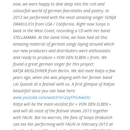
now, we were happy to dive deep into the rich and
colourfull world of german faerietales and poetry.
In
2012 we performed with the most amazing singer SONJA
DRAKULICH from USA / California. Right now Sonja is
back in the West Coast, recording a CD with her band
STELLAMARA. At the same time, we have had all this
amazing material of german songs laying around which
our new producers and distributers were enthusiastic
and ready to produce « VON DEN ELBEN » from. We
found a great german singer for this project:
KATJA MOSLEHNER from Berlin. We did meet Katja a few
years ago, when she was playing with her former band
Lai Quendi at a festival with us. A first glimpse of Katjas
beautifull voice you can have here:
www.youtube.com/watch?v=2ayFPG4vwOU
Katja will be the main vocalist for « VON DEN ELBEN »
and will do most of the festival shows 2013 together
with FAUN.
But no worries, the fans of Sonja Drakulich
can see her performing with FAUN in February 2013 at