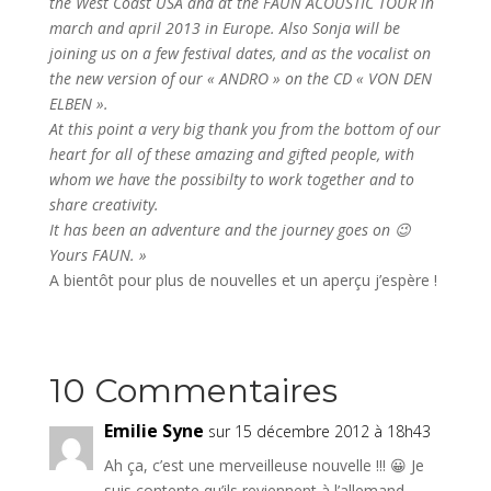
the West Coast USA and at the FAUN ACOUSTIC TOUR in
march and april 2013 in Europe. Also Sonja will be
joining us on a few festival dates, and as the vocalist on
the new version of our « ANDRO » on the CD « VON DEN
ELBEN ».
At this point a very big thank you from the bottom of our
heart for all of these amazing and gifted people, with
whom we have the possibilty to work together and to
share creativity.
It has been an adventure and the journey goes on 😉
Yours FAUN. »
A bientôt pour plus de nouvelles et un aperçu j’espère !
10 Commentaires
Emilie Syne
sur 15 décembre 2012 à 18h43
Ah ça, c’est une merveilleuse nouvelle !!! 😀 Je
suis contente qu’ils reviennent à l’allemand