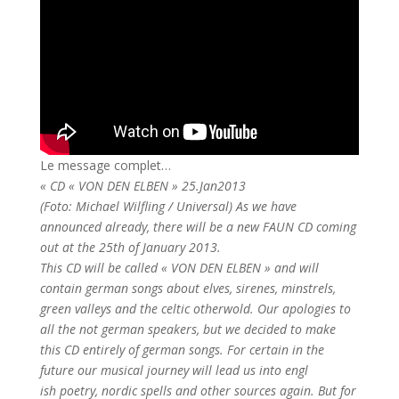
Le message complet…
« CD « VON DEN ELBEN » 25.Jan2013
(Foto: Michael Wilfling / Universal)
As we have
announced already, there will be a new FAUN CD coming
out at the 25th of January 2013.
This CD will be called « VON DEN ELBEN » and will
contain german songs about elves, sirenes, minstrels,
green valleys and the celtic otherwold. Our apologies to
all the not german speakers, but we decided to make
this CD entirely of german songs. For certain in the
future our musical journey will lead us into engl
ish poetry, nordic spells and other sources again. But for