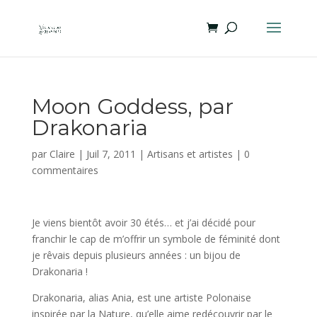
Moon Goddess, par
Drakonaria
par
Claire
|
Juil 7, 2011
|
Artisans et artistes
|
0
commentaires
Je viens bientôt avoir 30 étés… et j’ai décidé pour
franchir le cap de m’offrir un symbole de féminité dont
je rêvais depuis plusieurs années : un bijou de
Drakonaria !
Drakonaria, alias Ania, est une artiste Polonaise
inspirée par la Nature, qu’elle aime redécouvrir par le