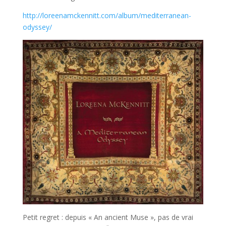
http://loreenamckennitt.com/album/mediterranean-
odyssey/
Petit regret : depuis « An ancient Muse », pas de vrai