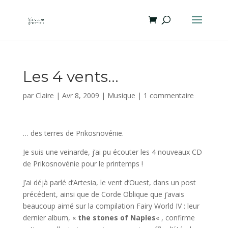
Les 4 vents…
par
Claire
|
Avr 8, 2009
|
Musique
|
1 commentaire
… des terres de Prikosnovénie.
Je suis une veinarde, j’ai pu écouter les 4 nouveaux CD
de Prikosnovénie pour le printemps !
J’ai déjà parlé d’Artesia, le vent d’Ouest, dans un post
précédent, ainsi que de Corde Oblique que j’avais
beaucoup aimé sur la compilation Fairy World IV : leur
dernier album, «
the stones of Naples
« , confirme