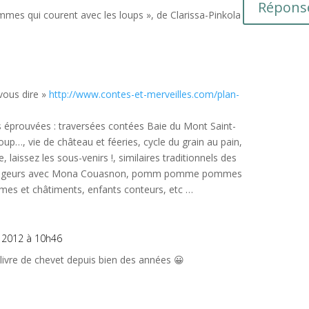
Répons
mes qui courent avec les loups », de Clarissa-Pinkola
 vous dire »
http://www.contes-et-merveilles.com/plan-
s éprouvées : traversées contées Baie du Mont Saint-
Loup…, vie de château et féeries, cycle du grain au pain,
, laissez les sous-venirs !, similaires traditionnels des
 Voyageurs avec Mona Couasnon, pomm pomme pommes
imes et châtiments, enfants conteurs, etc …
i 2012 à 10h46
n livre de chevet depuis bien des années 😀