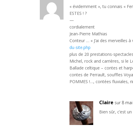
« évidemment », tu connais « Fem
ESTES ! ?
—
cordialement
Jean-Pierre Mathias
Conteur … « J’ai des merveilles à
du-site.php
plus de 20 prestations-spectacle
Michel, rock and carrières, si le 
Ballade celtique – contes et harpe
contes de Perrault, souffles
POMMES !…, contées fluviales, r
Claire
sur 8 ma
Bien sûr, c’est u