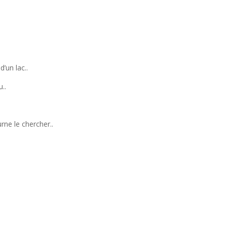
’un lac..
u..
urne le chercher..