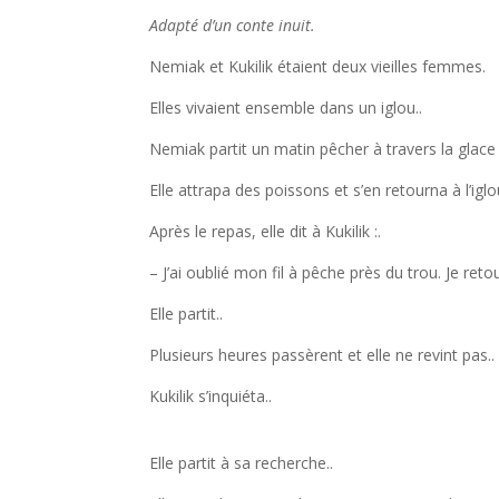
Adapté d’un conte inuit.
Nemiak et Kukilik étaient deux vieilles femmes.
Elles vivaient ensemble dans un iglou..
Nemiak partit un matin pêcher à travers la glace d
Elle attrapa des poissons et s’en retourna à l’iglo
Après le repas, elle dit à Kukilik :.
– J’ai oublié mon fil à pêche près du trou. Je reto
Elle partit..
Plusieurs heures passèrent et elle ne revint pas..
Kukilik s’inquiéta..
Elle partit à sa recherche..