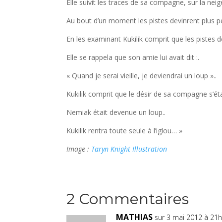
Elle suivit les traces de sa compagne, sur la neige
Au bout d’un moment les pistes devinrent plus pe
En les examinant Kukilik comprit que les pistes 
Elle se rappela que son amie lui avait dit :.
« Quand je serai vieille, je deviendrai un loup »..
Kukilik comprit que le désir de sa compagne s’étai
Nemiak était devenue un loup..
Kukilik rentra toute seule à l’iglou… »
Image :
Taryn Knight Illustration
2 Commentaires
MATHIAS
sur 3 mai 2012 à 21