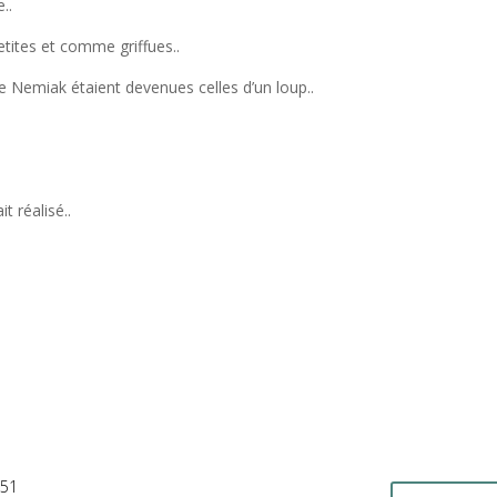
..
tites et comme griffues..
de Nemiak étaient devenues celles d’un loup..
t réalisé..
h51