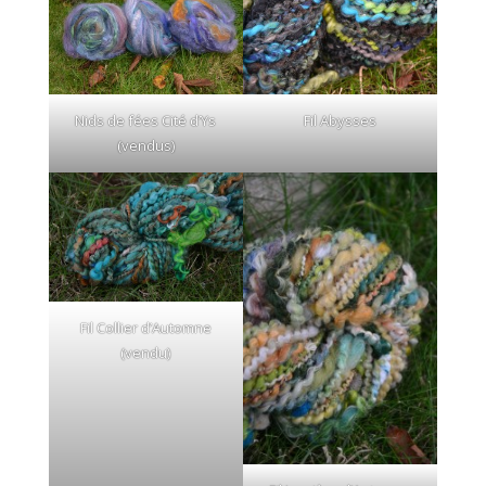
Nids de fées Cité d’Ys
Fil Abysses
(vendus)
Fil Collier d’Automne
(vendu)